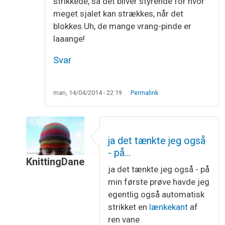
strikkede, så det bliver styrende for hvor
meget sjalet kan strækkes, når det
blokkes.Uh, de mange vrang-pinde er
laaange!
Svar
man, 14/04/2014 - 22:19
Permalink
ja det tænkte jeg også
- på…
KnittingDane
ja det tænkte jeg også - på
Som svar til
Har oså klaret den hæklede…
af
Ann
min første prøve havde jeg
egentlig også automatisk
strikket en
lænkekant
af
ren vane