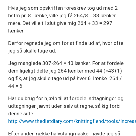
Hvis jeg som opskriften foreskrev tog ud med 2
hstm pr. 8. lænke, ville jeg få 264/8 = 33 lænker
mere. Det ville til slut give mig 264 + 33 = 297
lænker.
Derfor regnede jeg om for at finde ud af, hvor ofte
jeg så skulle tage ud.
Jeg manglede 307-264 = 43 lænker. For at fordele
dem ligeligt delte jeg 264 lænker med 44 (=43+1)
og fik, at jeg skulle tage ud på hver 6. lænke. 264 /
44 = 6
Har du brug for hjælp til at fordele indtagninger og
udtagninger jævnt uden selv at regne, så kig forbi
denne side
http://www.thedietdiary.com/knittingfiend/tools/Incre
Efter anden række halvstangmasker havde jeg så i