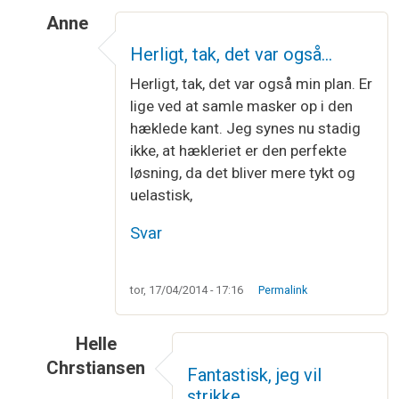
Anne
Som svar til
Kællingesjal
af
Jytte Høj Hammer
Herligt, tak, det var også…
Herligt, tak, det var også min plan. Er
lige ved at samle masker op i den
hæklede kant. Jeg synes nu stadig
ikke, at hækleriet er den perfekte
løsning, da det bliver mere tykt og
uelastisk,
Svar
tor, 17/04/2014 - 17:16
Permalink
Helle
Chrstiansen
Fantastisk, jeg vil
Som svar til
Kællingesjal
af
Jytte Høj Hammer
strikke…