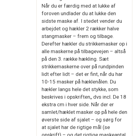
Når du er færdig med at lukke af
foroven undlader du at lukke den
sidste maske af. I stedet vender du
arbejdet og hækler 2 rækker halve
stangmasker – frem og tilbage.
Derefter hækler du strikkemasker op i
alle maskerne på tilbagevejen – altså
på den 3. række hækling. Sæt
strikkemaskerne over på rundpinden
lidt efter lidt – det er fint, når du har
10-15 masker på hæklenålen. Du
hækler langs hele det stykke, som
beskrives i opskriften,, dvs incl. De 18
ekstra cm i hver side. Når der er
samlet/hæklet masker op på hele den
øverste side af sjalet – og sørg for
at sjalet har de rigtige mål (se
opskrift) – og det rigtige maskeantal.