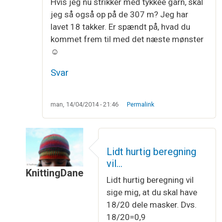
Hvis jeg nu strikker med tykkee garn, skal
jeg så også op på de 307 m? Jeg har
lavet 18 takker. Er spændt på, hvad du
kommet frem til med det næste mønster
☺
Svar
man, 14/04/2014 - 21:46
Permalink
Lidt hurtig beregning
vil…
KnittingDane
Lidt hurtig beregning vil
Som svar til
Hej ☺
af
Sara
sige mig, at du skal have
18/20 dele masker. Dvs.
18/20=0,9