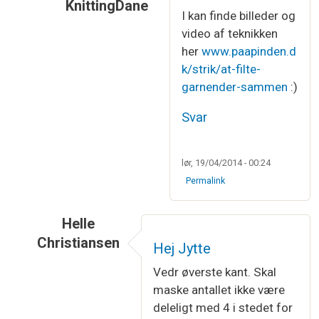
KnittingDane
I kan finde billeder og
Som svar til
Hvis man strikker i ren uld …
af
video af teknikken
her
www.paapinden.d
k/strik/at-filte-
garnender-sammen
:)
Svar
lør, 19/04/2014 - 00:24
Permalink
Helle
Christiansen
Hej Jytte
Som svar til
Kællingesjal
af
Jytte Høj Hammer
Vedr øverste kant. Skal
maske antallet ikke være
deleligt med 4 i stedet for