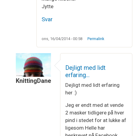
Jytte
Svar
ons, 16/04/2014 - 00:58
Permalink
Dejligt med lidt
erfaring…
KnittingDane
Dejligt med lidt erfaring
Som svar til
Kællingesjal
af
Jytte Høj Hammer
her :)
Jeg er endt med at vende
2 masker tidligere på hver
pind i stedet for at lukke af
ligesom Helle har
beskrevet på Facebook.