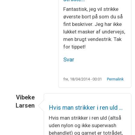
Fantastisk, jeg vil strikke
øverste bort på som du så
fint beskriver. Jeg har ikke
lukket masker af undervejs,
men brugt vendestrik. Tak
for tippet!
Svar
fre, 18/04/2014 - 00:01
Permalink
Vibeke
Larsen
Hvis man strikker i ren uld …
Som svar til
Kællingesjal
af
Jytte Høj Hammer
Hvis man strikker i ren uld (altså
uden nylon og ikke superwash
behandlet) og garnet er totrådet,