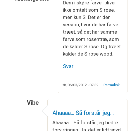
Dem i skøre farver bliver
Som svar til
Jeg har altså aldrig troet,…
af
Vibe
ikke omtalt som S rose,
men kun S. Det er den
version, hvor de har farvet
træet, så det har samme
farve som rosentræ, som
de kalder S rose. Og træet
kalder de S rose wood.
Svar
tir, 06/03/2012 - 07:32
Permalink
Vibe
Som svar til
Dem i skøre farver bliver…
af
Kn
Ahaaaa... Så forstår jeg…
Ahaaaa... Så forstår jeg bedre
forvirringen. Ja, det er lidt snyd.