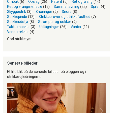
Ombuk
(6)
Opslag
(26)
Patent
(5)
Ret og vrang
(14)
Ret og vrangmønstre
(17)
Sammensyning
(22)
Sjaler
(4)
Skyggestrik
(3)
Snoninger
(9)
Snore
(8)
Strikkepinde
(12)
Strikkeprøver og strikkefasthed
(7)
Strikkeudstyr
(8)
Strømper og sokker
(9)
Tabte masker
(3)
Udtagninger
(26)
Vanter
(11)
Venderækker
(4)
God strikkelyst
Seneste billeder
Et lille blik på de seneste billeder på bloggen og i
strikkevejledningerne.