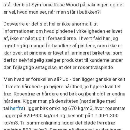
står der blot Symfonie Rose Wood på pakningen og det
er vel, hvad man ser, når man står i butikken?!
Desværre er det slet heller ikke unormalt, at
informationen om hvad pindene i virkeligheden er lavet
af, ikke er nået ud til forhandlerne. I hvert fald har jeg
mødt rigtig mange forhandlere af pindene, som ikke er
klar over, at pindene er lavet af lamineret birketræ, som
derfor selvfølgelig sælger produktet til kunderne under
den fejlagtige antagelse, at det er rosentræspinde.
Men hvad er forskellen så? Jo - den ligger ganske enkelt
i træets hårdhed - jo højere hårdhed, jo højere kvalitet
træ. Rosentræ er hårdere end birk og ibenholdt er endnu
hårdere. Kigger man på densiteten (nørder lige med
tal
herfra
) ligger birk omkring 670 kg/m3, hvor rosentræ
ligger på 820-900 kg/m3 og ibenholt på 1.100-1.300
kg/m3. Til sammenligning ligger det bløde fyrretræ
omkring 500 kg/m3. Ser man på disse tal, er der ingen