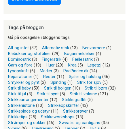
Tags på bloggen
Gå på opdagelse i bloggens tags.
Alt og intet
(37)
Alternativ strik
(13)
Benvarmere
(1)
Blebukser og stofbleer
(29)
Boganmeldelser
(4)
Dominostrik
(3)
Fingerstrik
(4)
Fællesstrik
(7)
Garn og fibre
(19)
Huer
(29)
Krea
(5)
Legetøj
(12)
Lynopskrift
(6)
Medier
(3)
PaaPinden.dk
(14)
Reparationer
(1)
Rester
(11)
Sjaler og halsting
(46)
Smykker og pynt
(2)
Spinding
(1)
Strik for sjov
(5)
Strik til baby
(59)
Strik til boligen
(10)
Strik til børn
(32)
Strik til jul
(3)
Strik til pynt
(5)
Strik til voksne
(121)
Strikkearrangementer
(12)
Strikkegraffiti
(5)
Strikkehistorie
(10)
Strikkeopskrifter
(43)
Strikkepinde og udstyr
(11)
Strikkeprøver
(7)
Strikketips
(25)
Strikkeworkshops
(13)
Strømper og sokker
(46)
Sweatre og cardigans
(35)
Syning
(9)
Trædrejning
(2)
Tæpper
(2)
UFOs
(6)