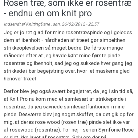
Rosen træ, som ikke er rosentræ
- endnu en om knit pro
Indsendt af
KnittingDane
,
søn, 26/02/2012 - 22:57
Jeg er jo ret glad for mine rosentræspinde og ligeledes
dem af ibenholt - hårdheden af træet gør simpelthen
strikkeoplevelsen så meget bedre. De første mange
måneder efter at jeg havde købt mine første pinde i
rosentræ og ibenholt, sad jeg og sukkede hver gang jeg
strikkede i bar begejstring over, hvor let maskerne gled
henover træet.
Derfor blev jeg også svært begejstret, da jeg i sin tid så,
at Knit Pro nu kom med et samlesæt af strikkepinde i
rosentræ, da jeg savnede samlesætfuntionen i mine
pinde. Desværre blev jeg noget skuffet, da det gik op for
mig, at deres rose wood (rosen træ) pinde slet ikke var
af rosewood (rosentræ). For nej - serien Symfonie Rose
er slet ikke lavet af rosentræ. Selv om der på