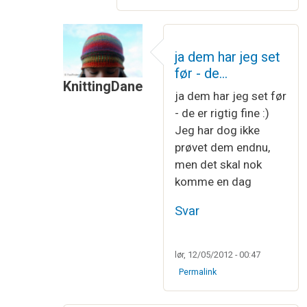
ja dem har jeg set
før - de…
KnittingDane
ja dem har jeg set før
Som svar til
NB - linket .....
af
Brita Pederse
- de er rigtig fine :)
Jeg har dog ikke
prøvet dem endnu,
men det skal nok
komme en dag
Svar
lør, 12/05/2012 - 00:47
Permalink