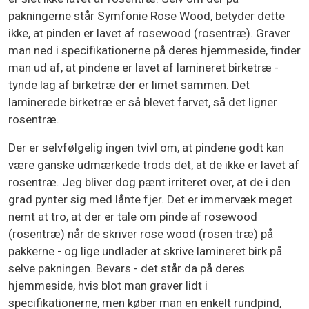
pakningerne står Symfonie Rose Wood, betyder dette
ikke, at pinden er lavet af rosewood (rosentræ). Graver
man ned i specifikationerne på deres hjemmeside, finder
man ud af, at pindene er lavet af lamineret birketræ -
tynde lag af birketræ der er limet sammen. Det
laminerede birketræ er så blevet farvet, så det ligner
rosentræ.
Der er selvfølgelig ingen tvivl om, at pindene godt kan
være ganske udmærkede trods det, at de ikke er lavet af
rosentræ. Jeg bliver dog pænt irriteret over, at de i den
grad pynter sig med lånte fjer. Det er immervæk meget
nemt at tro, at der er tale om pinde af rosewood
(rosentræ) når de skriver rose wood (rosen træ) på
pakkerne - og lige undlader at skrive lamineret birk på
selve pakningen. Bevars - det står da på deres
hjemmeside, hvis blot man graver lidt i
specifikationerne, men køber man en enkelt rundpind,