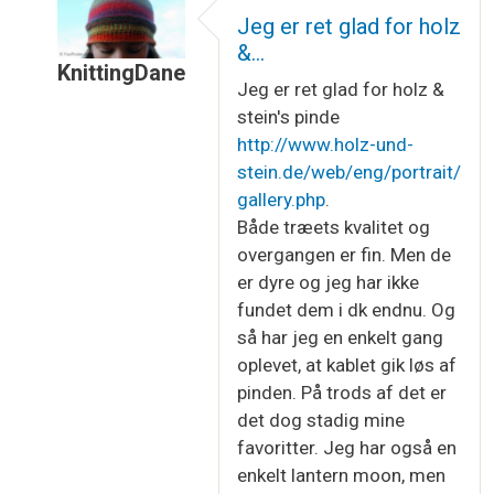
Jeg er ret glad for holz
&…
KnittingDane
Jeg er ret glad for holz &
Som svar til
Sidder selv og overvejer at…
af
Ama
stein's pinde
http://www.holz-und-
stein.de/web/eng/portrait/
gallery.php
.
Både træets kvalitet og
overgangen er fin. Men de
er dyre og jeg har ikke
fundet dem i dk endnu. Og
så har jeg en enkelt gang
oplevet, at kablet gik løs af
pinden. På trods af det er
det dog stadig mine
favoritter. Jeg har også en
enkelt lantern moon, men