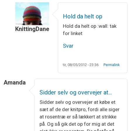
Hold da helt op
Hold da helt op :wall: tak
KnittingDane
for linket
Som svar til
Og så var der en til....
af
Dawn
Svar
tir, 08/05/2012 - 23:36
Permalink
Amanda
Sidder selv og overvejer at…
Sidder selv og overvejer at købe et
sæt af de der knitpro, fordi alle siger
at rosentræ er så lækkert at strikke
på. Og så gik det op for mig at det