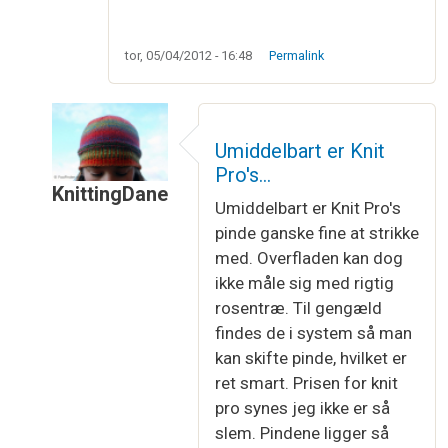
tor, 05/04/2012 - 16:48
Permalink
Umiddelbart er Knit
Pro's…
KnittingDane
Umiddelbart er Knit Pro's
Som svar til
I min lokale garnforretning…
af
Male
pinde ganske fine at strikke
med. Overfladen kan dog
ikke måle sig med rigtig
rosentræ. Til gengæld
findes de i system så man
kan skifte pinde, hvilket er
ret smart. Prisen for knit
pro synes jeg ikke er så
slem. Pindene ligger så