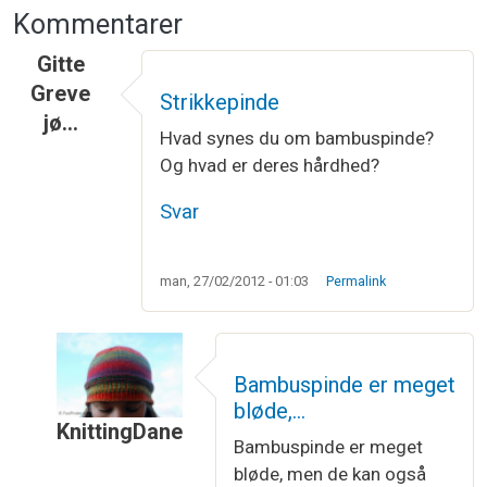
Kommentarer
Gitte
Greve
Strikkepinde
jø…
Hvad synes du om bambuspinde?
Og hvad er deres hårdhed?
Svar
man, 27/02/2012 - 01:03
Permalink
Bambuspinde er meget
bløde,…
KnittingDane
Bambuspinde er meget
Som svar til
Strikkepinde
af
Gitte Greve jø…
bløde, men de kan også