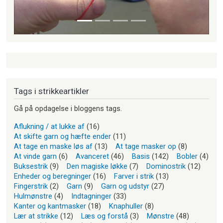
Tags i strikkeartikler
Gå på opdagelse i bloggens tags.
Aflukning / at lukke af
(16)
At skifte garn og hæfte ender
(11)
At tage en maske løs af
(13)
At tage masker op
(8)
At vinde garn
(6)
Avanceret
(46)
Basis
(142)
Bobler
(4)
Buksestrik
(9)
Den magiske løkke
(7)
Dominostrik
(12)
Enheder og beregninger
(16)
Farver i strik
(13)
Fingerstrik
(2)
Garn
(9)
Garn og udstyr
(27)
Hulmønstre
(4)
Indtagninger
(33)
Kanter og kantmasker
(18)
Knaphuller
(8)
Lær at strikke
(12)
Læs og forstå
(3)
Mønstre
(48)