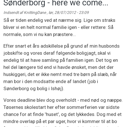
Sønderborg - here we come...
Indsendt af
KnittingDane
,
lør, 28/07/2012 - 23:09
Så er tiden endelig ved at nærme sig. Lige om straks
bliver vi en helt normal familie igen - eller rettere: Så
normale, som vi nu kan præstere...
Efter snart et års adskillelse på grund af min husbonds
jobskifte og vores deraf følgende boligjagt, skal vi
endelig til at have samling på familien igen. Det tog en
hel del længere tid end vi havde ønsket, men det der
huskiggeri, det er ikke nemt med tre børn på slæb, når
man bor i den modsatte ende af landet (job i
Sønderborg og bolig i Ishøj).
Vores deadline blev dog overholdt - med nød og næppe.
Tøsernes skolestart her efter sommerferien var sidste
chance for at finde 'huset', og det lykkedes. Dog med et
mindre overlap på et par uger, hvor vi kommer til at bo