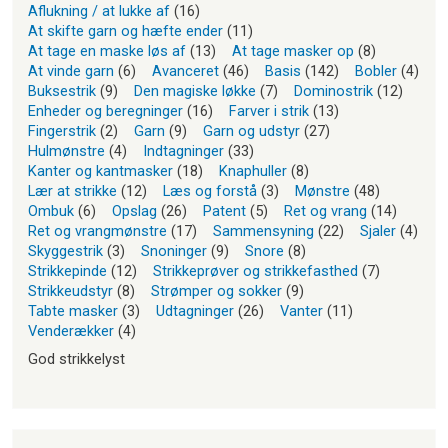
Aflukning / at lukke af
(16)
At skifte garn og hæfte ender
(11)
At tage en maske løs af
(13)
At tage masker op
(8)
At vinde garn
(6)
Avanceret
(46)
Basis
(142)
Bobler
(4)
Buksestrik
(9)
Den magiske løkke
(7)
Dominostrik
(12)
Enheder og beregninger
(16)
Farver i strik
(13)
Fingerstrik
(2)
Garn
(9)
Garn og udstyr
(27)
Hulmønstre
(4)
Indtagninger
(33)
Kanter og kantmasker
(18)
Knaphuller
(8)
Lær at strikke
(12)
Læs og forstå
(3)
Mønstre
(48)
Ombuk
(6)
Opslag
(26)
Patent
(5)
Ret og vrang
(14)
Ret og vrangmønstre
(17)
Sammensyning
(22)
Sjaler
(4)
Skyggestrik
(3)
Snoninger
(9)
Snore
(8)
Strikkepinde
(12)
Strikkeprøver og strikkefasthed
(7)
Strikkeudstyr
(8)
Strømper og sokker
(9)
Tabte masker
(3)
Udtagninger
(26)
Vanter
(11)
Venderækker
(4)
God strikkelyst