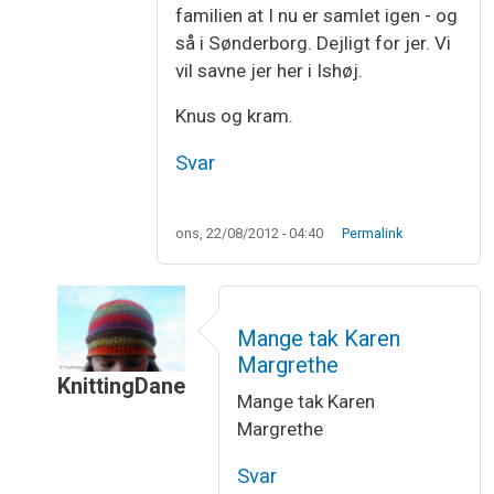
familien at I nu er samlet igen - og
så i Sønderborg. Dejligt for jer. Vi
vil savne jer her i Ishøj.
Knus og kram.
Svar
ons, 22/08/2012 - 04:40
Permalink
Mange tak Karen
Margrethe
KnittingDane
Mange tak Karen
Som svar til
Til Lykke
af
Karen Margreth…
Margrethe
Svar