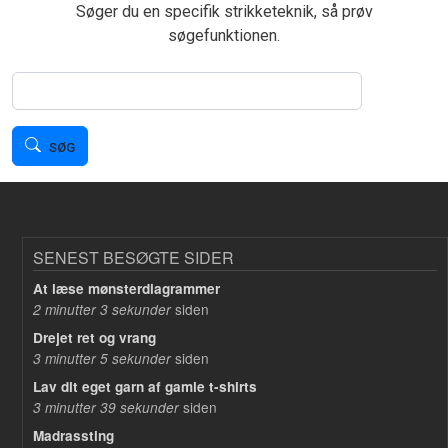
Søger du en specifik strikketeknik, så prøv
søgefunktionen.
Søg
SØG
SENEST BESØGTE SIDER
At læse mønsterdiagrammer
siden
2 minutter 3 sekunder
Drejet ret og vrang
siden
3 minutter 5 sekunder
Lav dit eget garn af gamle t-shirts
siden
3 minutter 39 sekunder
Madrassting