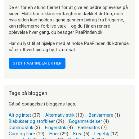
De er for en stund fjernet for at give en bedre oplevelse på
siden. Hidtil har reklameindtægterne dækket driften, men
hvis siden kan holdes i gang gennem bidrag fra brugerne,
kan reklamerne forblive væk – og du får en renere
oplevelse hver gang, du besøger PaaPinden.dk.
Har du lyst til at hjælpe med at holde PaaPinden.dk kørende,
så er ethvert bidrag højt værdsat.
STØT PAAPINDEN.DK HER
Tags på bloggen
Gå på opdagelse i bloggens tags.
Alt og intet
(37)
Alternativ strik
(13)
Benvarmere
(1)
Blebukser og stofbleer
(29)
Boganmeldelser
(4)
Dominostrik
(3)
Fingerstrik
(4)
Fællesstrik
(7)
Garn og fibre
(19)
Huer
(29)
Krea
(5)
Legetøj
(12)