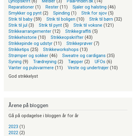
Lynopskrift
(6)
Medier
(3)
PaaPinden.dk
(14)
Reparationer
(1)
Rester
(11)
Sjaler og halsting
(46)
Smykker og pynt
(2)
Spinding
(1)
Strik for sjov
(5)
Strik til baby
(59)
Strik til boligen
(10)
Strik til børn
(32)
Strik til jul
(3)
Strik til pynt
(5)
Strik til voksne
(121)
Strikkearrangementer
(12)
Strikkegraffiti
(5)
Strikkehistorie
(10)
Strikkeopskrifter
(43)
Strikkepinde og udstyr
(11)
Strikkeprøver
(7)
Strikketips
(25)
Strikkeworkshops
(13)
Strømper og sokker
(46)
Sweatre og cardigans
(35)
Syning
(9)
Trædrejning
(2)
Tæpper
(2)
UFOs
(6)
Vanter og pulsvarmere
(11)
Veste og undertrøjer
(10)
God strikkelyst
Årene på bloggen
Gå på opdagelse i bloggen år for år
2023
(1)
2022
(2)