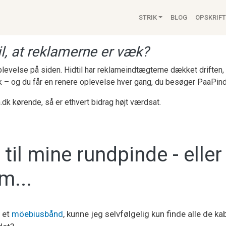
Main navigat
STRIK
BLOG
OPSKRIFT
l, at reklamerne er væk?
 oplevelse på siden. Hidtil har reklameindtægterne dækket drifte
k – og du får en renere oplevelse hver gang, du besøger PaaPind
.dk kørende, så er ethvert bidrag højt værdsat.
 til mine rundpinde - eller
m...
 et
möebiusbånd
, kunne jeg selvfølgelig kun finde alle de ka