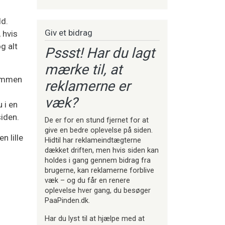
ld.
Giv et bidrag
 hvis
g alt
Pssst! Har du lagt
mærke til, at
sammen
reklamerne er
væk?
 i en
siden.
De er for en stund fjernet for at
give en bedre oplevelse på siden.
n lille
Hidtil har reklameindtægterne
dækket driften, men hvis siden kan
holdes i gang gennem bidrag fra
brugerne, kan reklamerne forblive
væk – og du får en renere
oplevelse hver gang, du besøger
PaaPinden.dk.
Har du lyst til at hjælpe med at