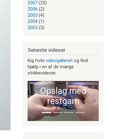
2007
(23)
2006
(2)
2005
(4)
2004
(1)
2003
(3)
Seneste videoer
Kig forbi
videogalleriet
og find
hjælp i en af de mange
strikkevideoer.
Opslag med
restgarn
Forrige
Næste