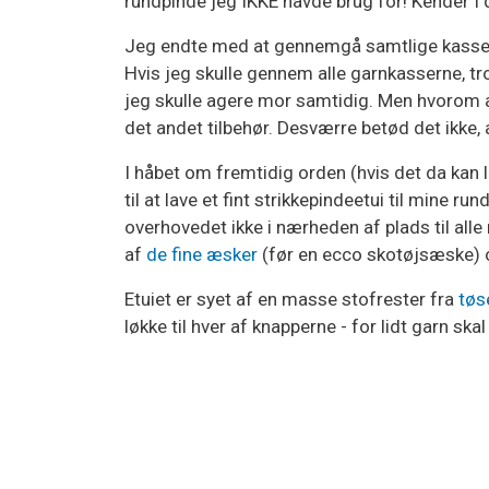
rundpinde jeg IKKE havde brug for! Kender I 
Jeg endte med at gennemgå samtlige kasser m
Hvis jeg skulle gennem alle garnkasserne, tror
jeg skulle agere mor samtidig. Men hvorom alti
det andet tilbehør. Desværre betød det ikke, a
I håbet om fremtidig orden (hvis det da kan 
til at lave et fint strikkepindeetui til mine ru
overhovedet ikke i nærheden af plads til alle 
af
de fine æsker
(før en ecco skotøjsæske) 
Etuiet er syet af en masse stofrester fra
tøs
løkke til hver af knapperne - for lidt garn skal 