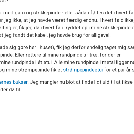
det?
ed garn og strikkepinde - eller sådan føltes det i hvert fa
 jeg ikke, at jeg havde været færdig endnu. I hvert fald ikke,
ng er, fik jeg da i hvert fald ryddet op i mine strikkepinde o
t jeg fandt det kabel, jeg havde brug for alligevel.
lade sig gøre her i huset), fik jeg derfor endelig taget mig 
ndpinde. Eller rettere til mine rundpinde af træ, for der er
mine rundpinde i ét etui. Alle mine rundpinde i metal ligger nu
og mine strømpepinde fik et
strømpepindeetui
for et par år 
ernes bukser
. Jeg mangler nu blot at finde lidt uld til at fikse e
der da til.