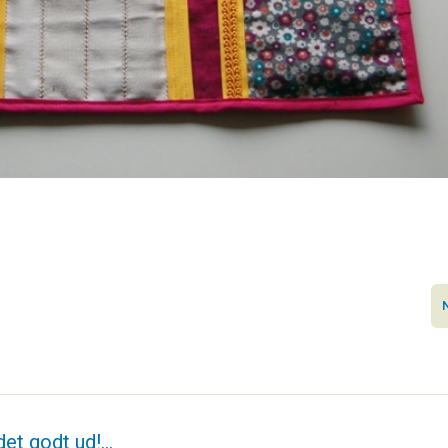
 det godt ud!…