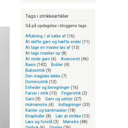
Tags i strikkeartikler
Gå på opdagelse i bloggens tags.
Aflukning / at lukke af
(16)
At skifte garn og hæfte ender
(11)
At tage en maske løs af
(13)
At tage masker op
(8)
At vinde garn
(6)
Avanceret
(46)
Basis
(142)
Bobler
(4)
Buksestrik
(9)
Den magiske løkke
(7)
Dominostrik
(12)
Enheder og beregninger
(16)
Farver i strik
(13)
Fingerstrik
(2)
Garn
(9)
Garn og udstyr
(27)
Hulmønstre
(4)
Indtagninger
(33)
Kanter og kantmasker
(18)
Knaphuller
(8)
Lær at strikke
(12)
Læs og forstå
(3)
Mønstre
(48)
Ombuk
(6)
Opslag
(26)