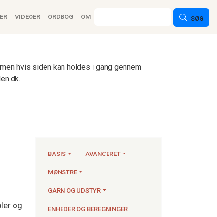
ion
Søg
ER
VIDEOER
ORDBOG
OM
SØG
n, men hvis siden kan holdes i gang gennem
en.dk.
BASIS
AVANCERET
MØNSTRE
Strikkeartikler
GARN OG UDSTYR
bler og
ENHEDER OG BEREGNINGER