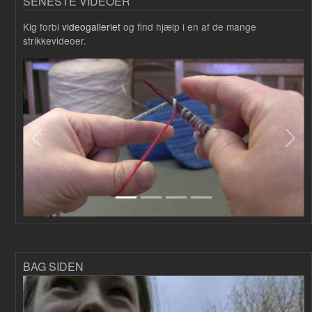
SENESTE VIDEOER
Kig forbi
videogalleriet
og find hjælp i en af de mange
strikkevideoer.
Forrige
Næs
BAG SIDEN