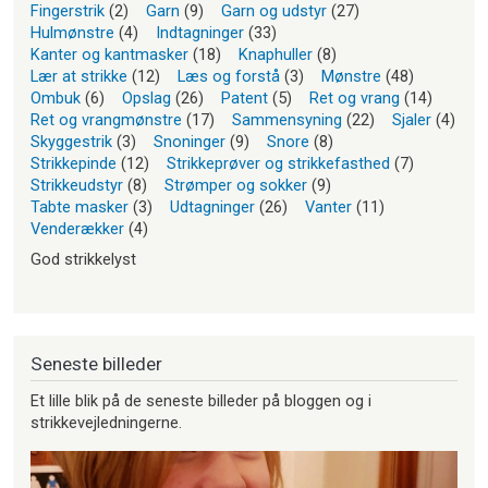
Fingerstrik
(2)
Garn
(9)
Garn og udstyr
(27)
Hulmønstre
(4)
Indtagninger
(33)
Kanter og kantmasker
(18)
Knaphuller
(8)
Lær at strikke
(12)
Læs og forstå
(3)
Mønstre
(48)
Ombuk
(6)
Opslag
(26)
Patent
(5)
Ret og vrang
(14)
Ret og vrangmønstre
(17)
Sammensyning
(22)
Sjaler
(4)
Skyggestrik
(3)
Snoninger
(9)
Snore
(8)
Strikkepinde
(12)
Strikkeprøver og strikkefasthed
(7)
Strikkeudstyr
(8)
Strømper og sokker
(9)
Tabte masker
(3)
Udtagninger
(26)
Vanter
(11)
Venderækker
(4)
God strikkelyst
Seneste billeder
Et lille blik på de seneste billeder på bloggen og i
strikkevejledningerne.