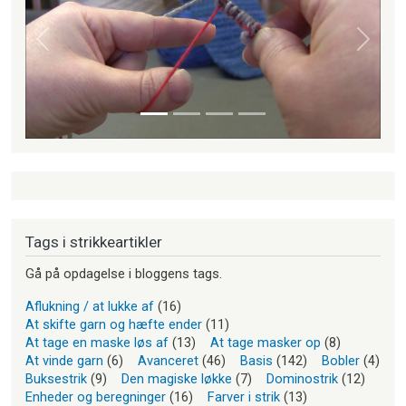
Forrige
Næste
Tags i strikkeartikler
Gå på opdagelse i bloggens tags.
Aflukning / at lukke af
(16)
At skifte garn og hæfte ender
(11)
At tage en maske løs af
(13)
At tage masker op
(8)
At vinde garn
(6)
Avanceret
(46)
Basis
(142)
Bobler
(4)
Buksestrik
(9)
Den magiske løkke
(7)
Dominostrik
(12)
Enheder og beregninger
(16)
Farver i strik
(13)