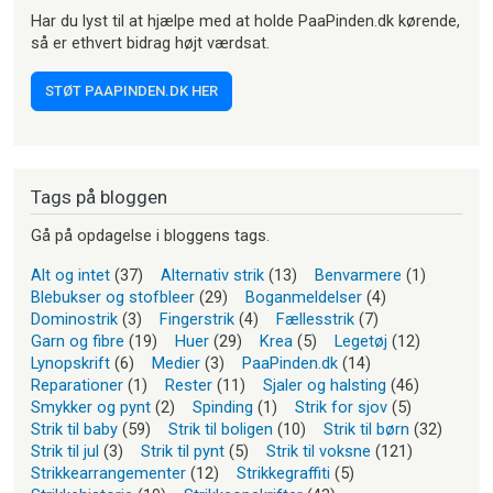
Har du lyst til at hjælpe med at holde PaaPinden.dk kørende,
så er ethvert bidrag højt værdsat.
STØT PAAPINDEN.DK HER
Tags på bloggen
Gå på opdagelse i bloggens tags.
Alt og intet
(37)
Alternativ strik
(13)
Benvarmere
(1)
Blebukser og stofbleer
(29)
Boganmeldelser
(4)
Dominostrik
(3)
Fingerstrik
(4)
Fællesstrik
(7)
Garn og fibre
(19)
Huer
(29)
Krea
(5)
Legetøj
(12)
Lynopskrift
(6)
Medier
(3)
PaaPinden.dk
(14)
Reparationer
(1)
Rester
(11)
Sjaler og halsting
(46)
Smykker og pynt
(2)
Spinding
(1)
Strik for sjov
(5)
Strik til baby
(59)
Strik til boligen
(10)
Strik til børn
(32)
Strik til jul
(3)
Strik til pynt
(5)
Strik til voksne
(121)
Strikkearrangementer
(12)
Strikkegraffiti
(5)