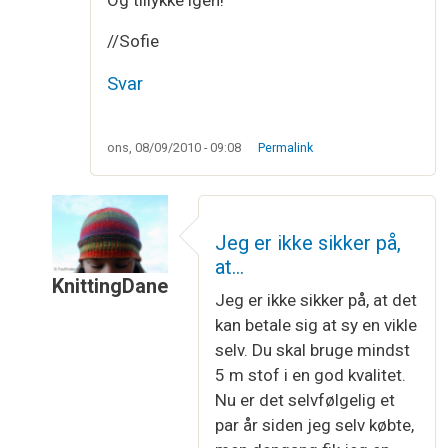
//Sofie
Svar
ons, 08/09/2010 - 09:08
Permalink
Jeg er ikke sikker på,
at…
KnittingDane
Jeg er ikke sikker på, at det
Som svar til
Åh hvor er hun altså sød den…
af
Sof
kan betale sig at sy en vikle
selv. Du skal bruge mindst
5 m stof i en god kvalitet.
Nu er det selvfølgelig et
par år siden jeg selv købte,