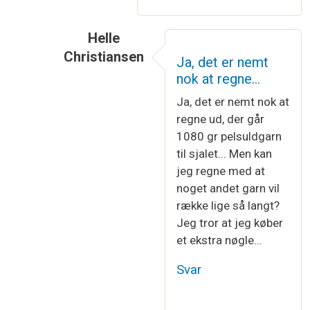
Helle
Christiansen
Ja, det er nemt
Som svar til
Du kan omregne mellem…
af
Kn
nok at regne…
Ja, det er nemt nok at
regne ud, der går
1080 gr pelsuldgarn
til sjalet... Men kan
jeg regne med at
noget andet garn vil
række lige så langt?
Jeg tror at jeg køber
et ekstra nøgle...
Svar