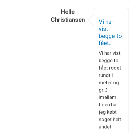
Helle
Christiansen
Vi har
Som svar til
Efter hvad jeg kan b
vist
begge to
fået…
Vi har vist
begge to
fået rodet
rundt i
meter og
gr ;)
imellem
tiden har
jeg købt
noget helt
andet