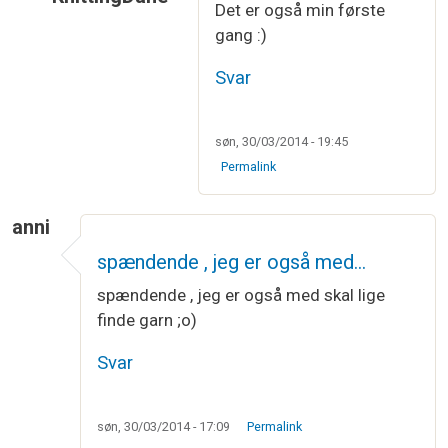
Det er også min første
Som svar til
Jeg vil rigtig gerne være…
af
Carina 
gang :)
Svar
søn, 30/03/2014 - 19:45
Permalink
anni
spændende , jeg er også med…
spændende , jeg er også med skal lige
finde garn ;o)
Svar
søn, 30/03/2014 - 17:09
Permalink