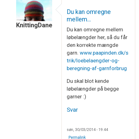
Du kan omregne
mellem…
KnittingDane
Du kan omregne mellem
Som svar til
Beregning af garnforbrug
af
Helle C
løbelængder her, så du får
den korrekte mængde
garn.
www.paapinden.dk/s
trik/loebelaengder-og-
beregning-af-garnforbrug
Du skal blot kende
løbelængder på begge
garner :)
Svar
søn, 30/03/2014 - 19:44
Permalink