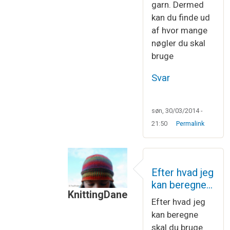
garn. Dermed
kan du finde ud
af hvor mange
nøgler du skal
bruge
Svar
søn, 30/03/2014 -
21:50
Permalink
Efter hvad jeg
kan beregne…
KnittingDane
Efter hvad jeg
Som svar til
Ja, det er nemt nok at re
kan beregne
skal du bruge