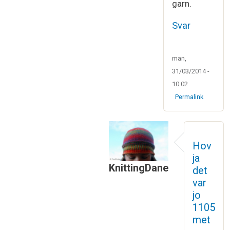
garn.
Svar
man,
31/03/2014 -
10:02
Permalink
Hov
ja
KnittingDane
det
Som svar til
Vi har vist begge
var
jo
1105
met