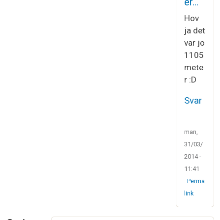
er…
Hov
ja det
var jo
1105
mete
r :D
Svar
man,
31/03/
2014 -
11:41
Perma
link