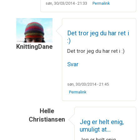
søn, 30/03/2014 - 21:33
Permalink
Det tror jeg du har ret i
:)
KnittingDane
Det tror jeg du har ret i :)
Som svar til
Så er der bestilt garn, og…
af
Annebe
Svar
søn, 30/03/2014 - 21:45
Permalink
Helle
Christiansen
Jeg er helt enig,
Som svar til
Det tror jeg du har ret i :)
af
Kni
umuligt at…
Jeg er helt enig,