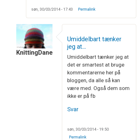
søn, 30/03/2014 - 17:43
Permalink
Umiddelbart tænker
jeg at…
KnittingDane
Umiddelbart tænker jeg at
Som svar til
Kællingesjal
af
Mai-Britt
det er smartest at bruge
kommentarerne her på
bloggen, da alle så kan
være med. Også dem som
ikke er på fb
Svar
søn, 30/03/2014 - 19:50
Permalink