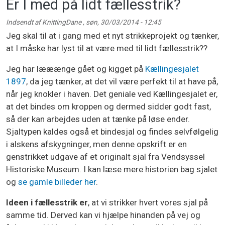
Er I med på lidt fællesstrik?
Indsendt af
KnittingDane
,
søn, 30/03/2014 - 12:45
Jeg skal til at i gang med et nyt strikkeprojekt og tænker,
at I måske har lyst til at være med til lidt fællesstrik??
Jeg har lææænge gået og kigget på
Kællingesjalet
1897
, da jeg tænker, at det vil være perfekt til at have på,
når jeg knokler i haven. Det geniale ved Kællingesjalet er,
at det bindes om kroppen og dermed sidder godt fast,
så der kan arbejdes uden at tænke på løse ender.
Sjaltypen kaldes også et bindesjal og findes selvfølgelig
i alskens afskygninger, men denne opskrift er en
genstrikket udgave af et originalt sjal fra Vendsyssel
Historiske Museum. I kan læse mere historien bag sjalet
og
se gamle billeder her
.
Ideen i fællesstrik er
, at vi strikker hvert vores sjal på
samme tid. Derved kan vi hjælpe hinanden på vej og