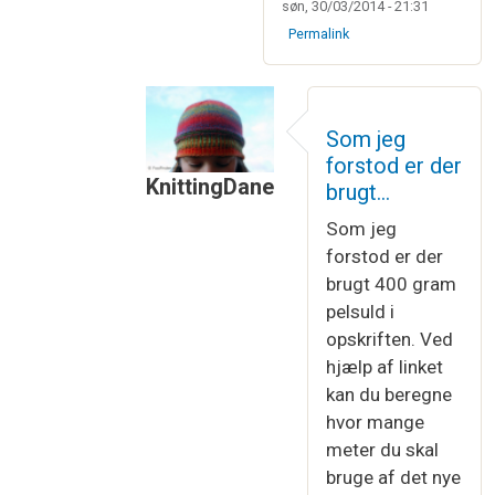
søn, 30/03/2014 - 21:31
Permalink
Som jeg
forstod er der
KnittingDane
brugt…
Som svar til
Ja, det er nemt nok at re
Som jeg
forstod er der
brugt 400 gram
pelsuld i
opskriften. Ved
hjælp af linket
kan du beregne
hvor mange
meter du skal
bruge af det nye