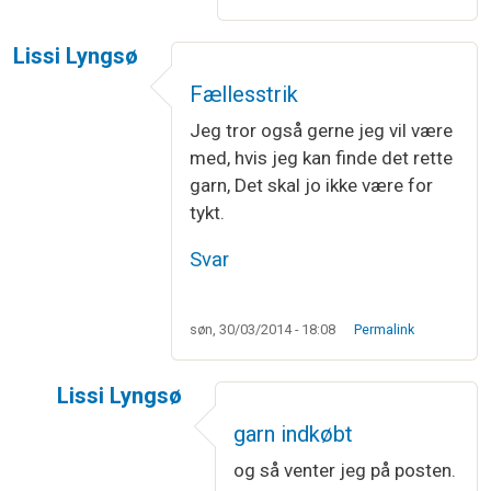
Lissi Lyngsø
Fællesstrik
Jeg tror også gerne jeg vil være
med, hvis jeg kan finde det rette
garn, Det skal jo ikke være for
tykt.
Svar
søn, 30/03/2014 - 18:08
Permalink
Lissi Lyngsø
Som svar til
Fællesstrik
af
Lissi Lyngsø
garn indkøbt
og så venter jeg på posten.