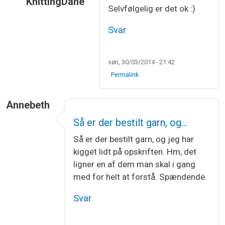
KnittingDane
Selvfølgelig er det ok :)
Som svar til
Har haft kig på det i flere…
af
Jette 
Svar
søn, 30/03/2014 - 21:42
Permalink
Annebeth
Så er der bestilt garn, og…
Så er der bestilt garn, og jeg har
kigget lidt på opskriften. Hm, det
ligner en af dem man skal i gang
med for helt at forstå. Spændende.
Svar