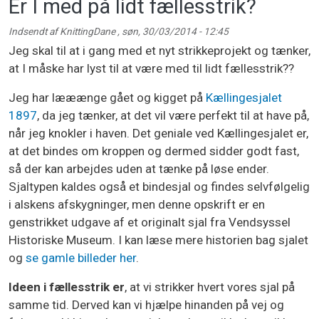
Er I med på lidt fællesstrik?
Indsendt af
KnittingDane
,
søn, 30/03/2014 - 12:45
Jeg skal til at i gang med et nyt strikkeprojekt og tænker,
at I måske har lyst til at være med til lidt fællesstrik??
Jeg har lææænge gået og kigget på
Kællingesjalet
1897
, da jeg tænker, at det vil være perfekt til at have på,
når jeg knokler i haven. Det geniale ved Kællingesjalet er,
at det bindes om kroppen og dermed sidder godt fast,
så der kan arbejdes uden at tænke på løse ender.
Sjaltypen kaldes også et bindesjal og findes selvfølgelig
i alskens afskygninger, men denne opskrift er en
genstrikket udgave af et originalt sjal fra Vendsyssel
Historiske Museum. I kan læse mere historien bag sjalet
og
se gamle billeder her
.
Ideen i fællesstrik er
, at vi strikker hvert vores sjal på
samme tid. Derved kan vi hjælpe hinanden på vej og