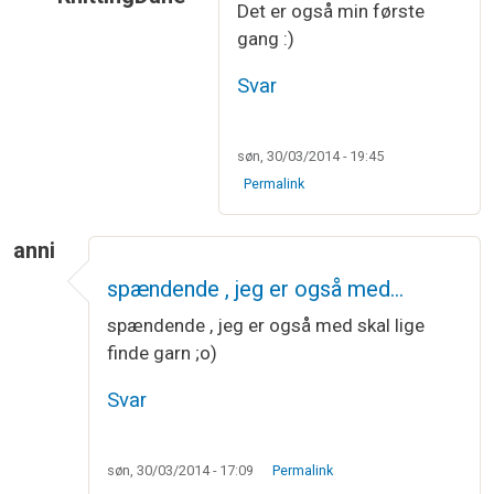
Det er også min første
Som svar til
Jeg vil rigtig gerne være…
af
Carina 
gang :)
Svar
søn, 30/03/2014 - 19:45
Permalink
anni
spændende , jeg er også med…
spændende , jeg er også med skal lige
finde garn ;o)
Svar
søn, 30/03/2014 - 17:09
Permalink