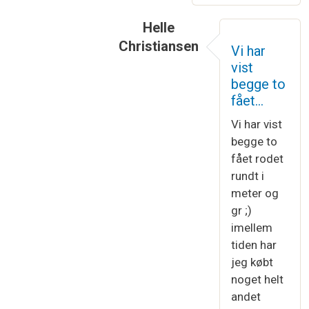
Helle
Christiansen
Vi har
Som svar til
Efter hvad jeg kan b
vist
begge to
fået…
Vi har vist
begge to
fået rodet
rundt i
meter og
gr ;)
imellem
tiden har
jeg købt
noget helt
andet