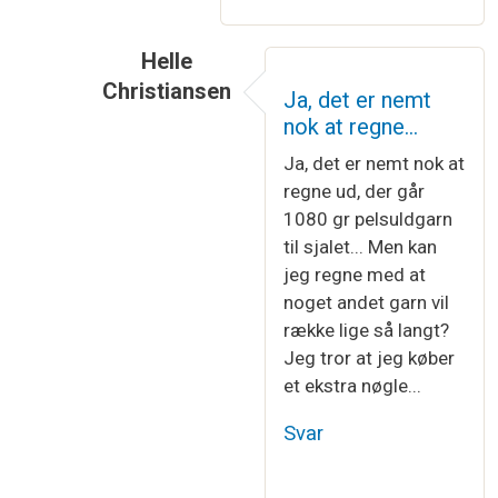
Helle
Christiansen
Ja, det er nemt
Som svar til
Du kan omregne mellem…
af
Kn
nok at regne…
Ja, det er nemt nok at
regne ud, der går
1080 gr pelsuldgarn
til sjalet... Men kan
jeg regne med at
noget andet garn vil
række lige så langt?
Jeg tror at jeg køber
et ekstra nøgle...
Svar