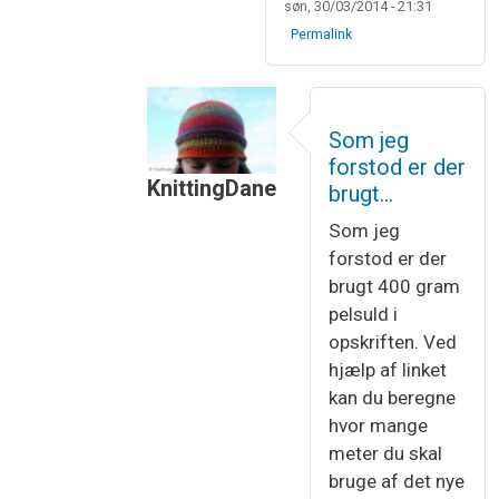
søn, 30/03/2014 - 21:31
Permalink
Som jeg
forstod er der
KnittingDane
brugt…
Som svar til
Ja, det er nemt nok at re
Som jeg
forstod er der
brugt 400 gram
pelsuld i
opskriften. Ved
hjælp af linket
kan du beregne
hvor mange
meter du skal
bruge af det nye