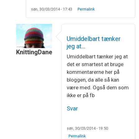
søn, 30/03/2014 - 17:43
Permalink
Umiddelbart tænker
jeg at…
KnittingDane
Umiddelbart tænker jeg at
Som svar til
Kællingesjal
af
Mai-Britt
det er smartest at bruge
kommentarerne her på
bloggen, da alle så kan
være med. Også dem som
ikke er på fb
Svar
søn, 30/03/2014 - 19:50
Permalink