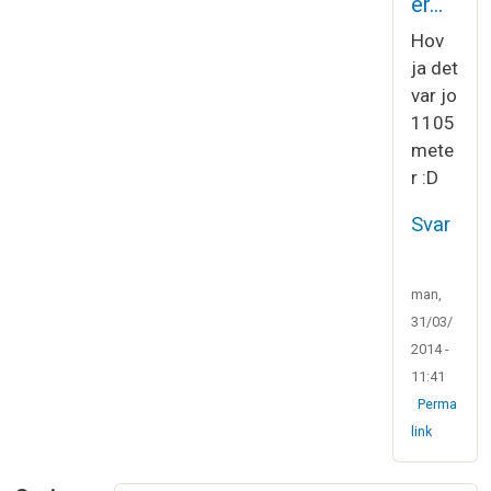
er…
Hov
ja det
var jo
1105
mete
r :D
Svar
man,
31/03/
2014 -
11:41
Perma
link