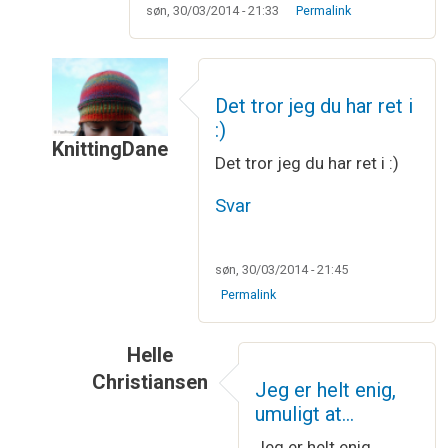
søn, 30/03/2014 - 21:33
Permalink
Det tror jeg du har ret i
:)
KnittingDane
Det tror jeg du har ret i :)
Som svar til
Så er der bestilt garn, og…
af
Annebe
Svar
søn, 30/03/2014 - 21:45
Permalink
Helle
Christiansen
Jeg er helt enig,
Som svar til
Det tror jeg du har ret i :)
af
Kni
umuligt at…
Jeg er helt enig,