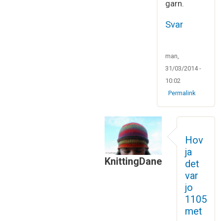
garn.
Svar
man,
31/03/2014 -
10:02
Permalink
Hov
ja
KnittingDane
det
Som svar til
Vi har vist begge
var
jo
1105
met