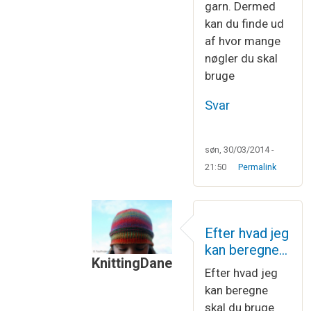
garn. Dermed
kan du finde ud
af hvor mange
nøgler du skal
bruge
Svar
søn, 30/03/2014 -
21:50
Permalink
Efter hvad jeg
kan beregne…
KnittingDane
Efter hvad jeg
Som svar til
Ja, det er nemt nok at re
kan beregne
skal du bruge