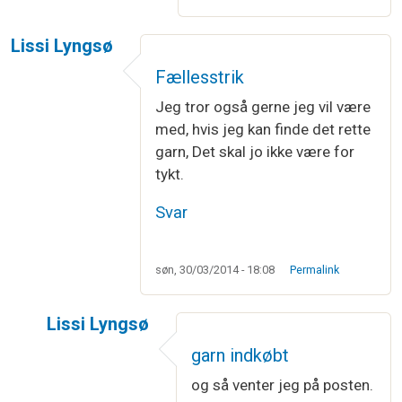
Lissi Lyngsø
Fællesstrik
Jeg tror også gerne jeg vil være
med, hvis jeg kan finde det rette
garn, Det skal jo ikke være for
tykt.
Svar
søn, 30/03/2014 - 18:08
Permalink
Lissi Lyngsø
Som svar til
Fællesstrik
af
Lissi Lyngsø
garn indkøbt
og så venter jeg på posten.