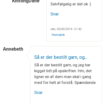
KnittingDane
Selvfølgelig er det ok :)
Som svar til
Har haft kig på det i flere…
af
Jette 
Svar
søn, 30/03/2014 - 21:42
Permalink
Annebeth
Så er der bestilt garn, og…
Så er der bestilt garn, og jeg har
kigget lidt på opskriften. Hm, det
ligner en af dem man skal i gang
med for helt at forstå. Spændende.
Svar