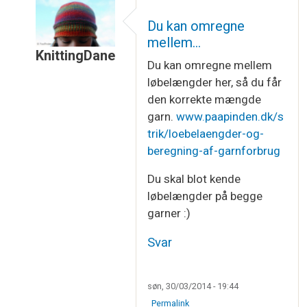
Du kan omregne
mellem…
KnittingDane
Du kan omregne mellem
Som svar til
Beregning af garnforbrug
af
Helle C
løbelængder her, så du får
den korrekte mængde
garn.
www.paapinden.dk/s
trik/loebelaengder-og-
beregning-af-garnforbrug
Du skal blot kende
løbelængder på begge
garner :)
Svar
søn, 30/03/2014 - 19:44
Permalink