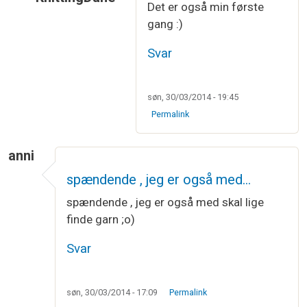
Det er også min første
Som svar til
Jeg vil rigtig gerne være…
af
Carina 
gang :)
Svar
søn, 30/03/2014 - 19:45
Permalink
anni
spændende , jeg er også med…
spændende , jeg er også med skal lige
finde garn ;o)
Svar
søn, 30/03/2014 - 17:09
Permalink