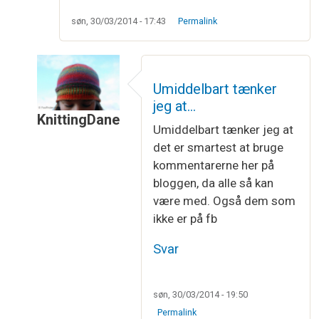
søn, 30/03/2014 - 17:43
Permalink
Umiddelbart tænker
jeg at…
KnittingDane
Umiddelbart tænker jeg at
Som svar til
Kællingesjal
af
Mai-Britt
det er smartest at bruge
kommentarerne her på
bloggen, da alle så kan
være med. Også dem som
ikke er på fb
Svar
søn, 30/03/2014 - 19:50
Permalink