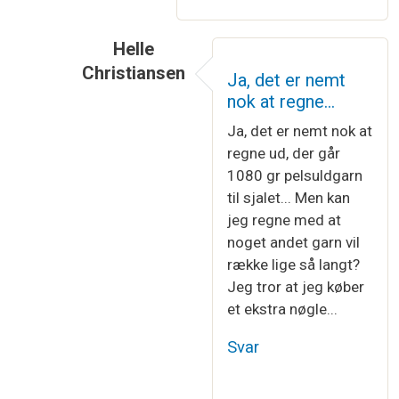
Helle
Christiansen
Ja, det er nemt
Som svar til
Du kan omregne mellem…
af
Kn
nok at regne…
Ja, det er nemt nok at
regne ud, der går
1080 gr pelsuldgarn
til sjalet... Men kan
jeg regne med at
noget andet garn vil
række lige så langt?
Jeg tror at jeg køber
et ekstra nøgle...
Svar