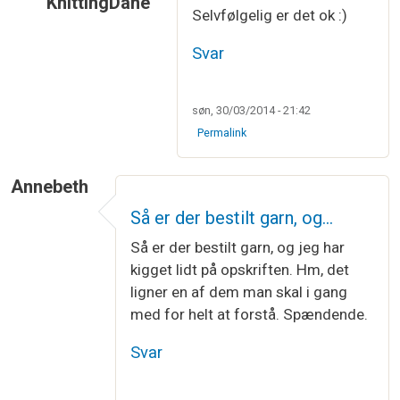
KnittingDane
Selvfølgelig er det ok :)
Som svar til
Har haft kig på det i flere…
af
Jette 
Svar
søn, 30/03/2014 - 21:42
Permalink
Annebeth
Så er der bestilt garn, og…
Så er der bestilt garn, og jeg har
kigget lidt på opskriften. Hm, det
ligner en af dem man skal i gang
med for helt at forstå. Spændende.
Svar