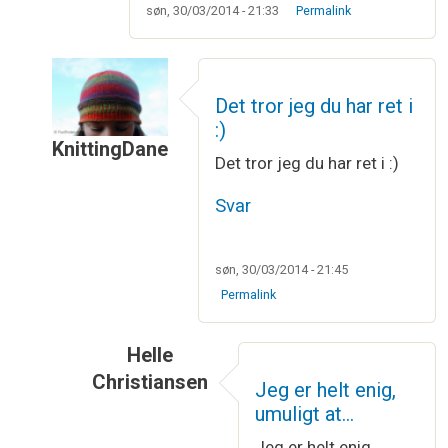
søn, 30/03/2014 - 21:33
Permalink
Det tror jeg du har ret i
:)
KnittingDane
Det tror jeg du har ret i :)
Som svar til
Så er der bestilt garn, og…
af
Annebe
Svar
søn, 30/03/2014 - 21:45
Permalink
Helle
Christiansen
Jeg er helt enig,
Som svar til
Det tror jeg du har ret i :)
af
Kni
umuligt at…
Jeg er helt enig,