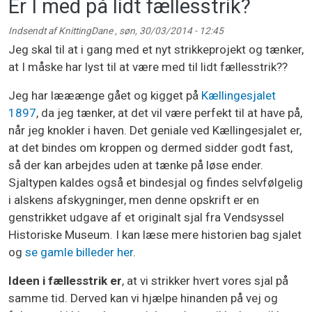
Er I med på lidt fællesstrik?
Indsendt af
KnittingDane
,
søn, 30/03/2014 - 12:45
Jeg skal til at i gang med et nyt strikkeprojekt og tænker,
at I måske har lyst til at være med til lidt fællesstrik??
Jeg har lææænge gået og kigget på
Kællingesjalet
1897
, da jeg tænker, at det vil være perfekt til at have på,
når jeg knokler i haven. Det geniale ved Kællingesjalet er,
at det bindes om kroppen og dermed sidder godt fast,
så der kan arbejdes uden at tænke på løse ender.
Sjaltypen kaldes også et bindesjal og findes selvfølgelig
i alskens afskygninger, men denne opskrift er en
genstrikket udgave af et originalt sjal fra Vendsyssel
Historiske Museum. I kan læse mere historien bag sjalet
og
se gamle billeder her
.
Ideen i fællesstrik er
, at vi strikker hvert vores sjal på
samme tid. Derved kan vi hjælpe hinanden på vej og