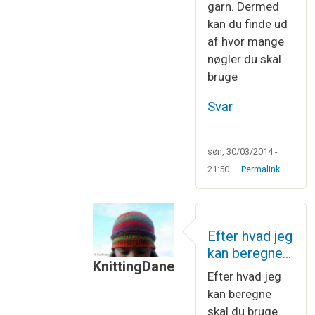
garn. Dermed
kan du finde ud
af hvor mange
nøgler du skal
bruge
Svar
søn, 30/03/2014 -
21:50
Permalink
Efter hvad jeg
kan beregne…
KnittingDane
Efter hvad jeg
Som svar til
Ja, det er nemt nok at re
kan beregne
skal du bruge