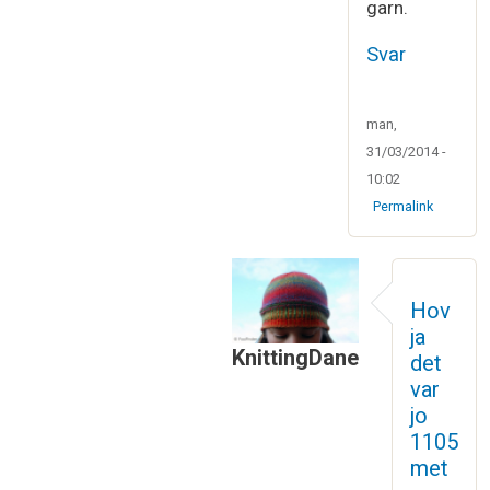
garn.
Svar
man,
31/03/2014 -
10:02
Permalink
Hov
ja
KnittingDane
det
Som svar til
Vi har vist begge
var
jo
1105
met