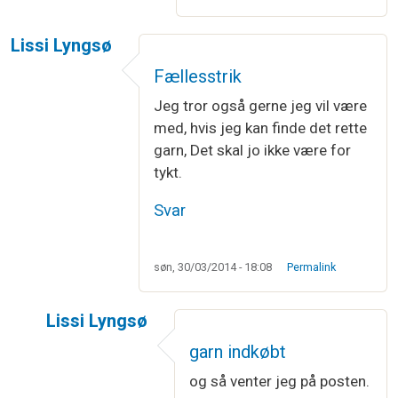
Lissi Lyngsø
Fællesstrik
Jeg tror også gerne jeg vil være
med, hvis jeg kan finde det rette
garn, Det skal jo ikke være for
tykt.
Svar
søn, 30/03/2014 - 18:08
Permalink
Lissi Lyngsø
Som svar til
Fællesstrik
af
Lissi Lyngsø
garn indkøbt
og så venter jeg på posten.