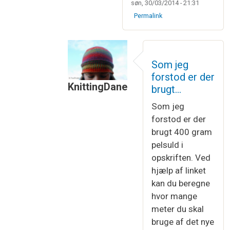
søn, 30/03/2014 - 21:31
Permalink
Som jeg
forstod er der
KnittingDane
brugt…
Som svar til
Ja, det er nemt nok at re
Som jeg
forstod er der
brugt 400 gram
pelsuld i
opskriften. Ved
hjælp af linket
kan du beregne
hvor mange
meter du skal
bruge af det nye