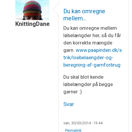
Du kan omregne
mellem…
KnittingDane
Du kan omregne mellem
Som svar til
Beregning af garnforbrug
af
Helle C
løbelængder her, så du får
den korrekte mængde
garn.
www.paapinden.dk/s
trik/loebelaengder-og-
beregning-af-garnforbrug
Du skal blot kende
løbelængder på begge
garner :)
Svar
søn, 30/03/2014 - 19:44
Permalink