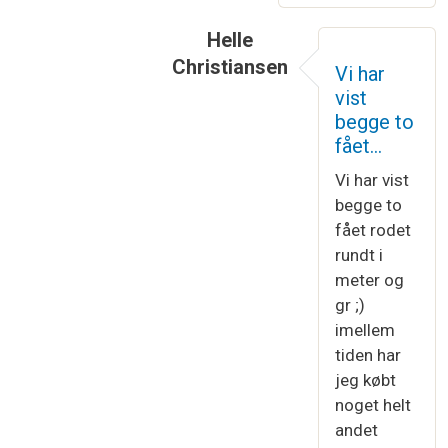
Helle
Christiansen
Vi har
Som svar til
Efter hvad jeg kan b
vist
begge to
fået…
Vi har vist
begge to
fået rodet
rundt i
meter og
gr ;)
imellem
tiden har
jeg købt
noget helt
andet