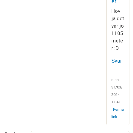
er…
Hov
ja det
var jo
1105
mete
r :D
Svar
man,
31/03/
2014 -
11:41
Perma
link