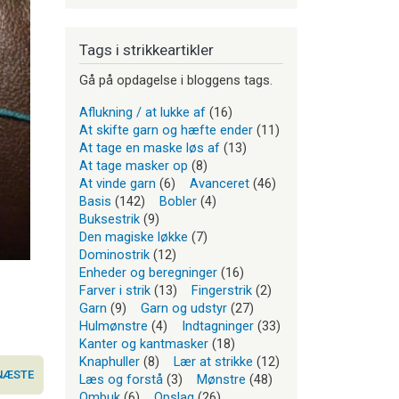
Tags i strikkeartikler
Gå på opdagelse i bloggens tags.
Aflukning / at lukke af
(16)
At skifte garn og hæfte ender
(11)
At tage en maske løs af
(13)
At tage masker op
(8)
At vinde garn
(6)
Avanceret
(46)
Basis
(142)
Bobler
(4)
Buksestrik
(9)
Den magiske løkke
(7)
Dominostrik
(12)
Enheder og beregninger
(16)
Farver i strik
(13)
Fingerstrik
(2)
Garn
(9)
Garn og udstyr
(27)
Hulmønstre
(4)
Indtagninger
(33)
Kanter og kantmasker
(18)
Knaphuller
(8)
Lær at strikke
(12)
NÆSTE
Læs og forstå
(3)
Mønstre
(48)
Ombuk
(6)
Opslag
(26)