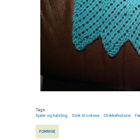
Tags
Sjaler og halsting
Strik til voksne
Strikkehistorie
Fæ
FORRIGE