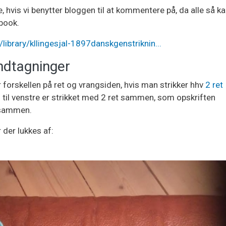
, hvis vi benytter bloggen til at kommentere på, da alle så k
book.
library/kllingesjal-1897danskgenstriknin...
indtagninger
er forskellen på ret og vrangsiden, hvis man strikker hhv
2 ret
n til venstre er strikket med 2 ret sammen, som opskriften
t sammen.
 der lukkes af: