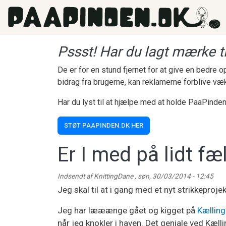
Gå til hovedindhold
Pssst! Har du lagt mærke ti
De er for en stund fjernet for at give en bedre
bidrag fra brugerne, kan reklamerne forblive væ
Har du lyst til at hjælpe med at holde PaaPinden
STØT PAAPINDEN.DK HER
Er I med på lidt fæ
Indsendt af
KnittingDane
,
søn, 30/03/2014 - 12:45
Jeg skal til at i gang med et nyt strikkeprojek
Jeg har lææænge gået og kigget på
Kælling
når jeg knokler i haven. Det geniale ved Kæl