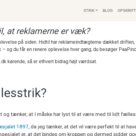
Main navigat
STRIK
BLOG
OPSKRIFT
l, at reklamerne er væk?
 oplevelse på siden. Hidtil har reklameindtægterne dækket drifte
k – og du får en renere oplevelse hver gang, du besøger PaaPind
.dk kørende, så er ethvert bidrag højt værdsat.
llesstrik?
t og tænker, at I måske har lyst til at være med til lidt fælles
esjalet 1897
, da jeg tænker, at det vil være perfekt til at hav
lingesjalet er, at det bindes om kroppen og dermed sidder go