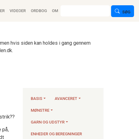
ion
Søg
ER
VIDEOER
ORDBOG
OM
SØG
n, men hvis siden kan holdes i gang gennem
en.dk.
BASIS
AVANCERET
MØNSTRE
strik??
Strikkeartikler
GARN OG UDSTYR
e på,
ENHEDER OG BEREGNINGER
dt