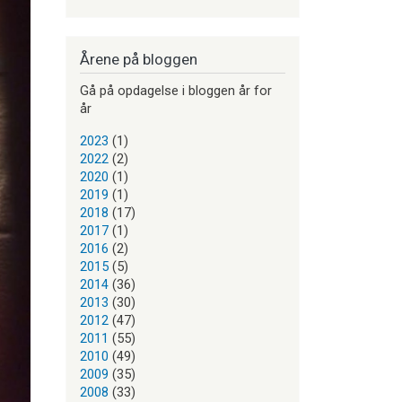
Årene på bloggen
Gå på opdagelse i bloggen år for
år
2023
(1)
2022
(2)
2020
(1)
2019
(1)
2018
(17)
2017
(1)
2016
(2)
2015
(5)
2014
(36)
2013
(30)
2012
(47)
2011
(55)
2010
(49)
2009
(35)
2008
(33)