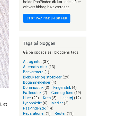
holde PaaPinden.dk kørende, så er
ethvert bidrag højt værdsat.
STØT PAAPINDEN.DK HER
Tags på bloggen
Gå på opdagelse i bloggens tags.
Alt og intet
(37)
Alternativ strik
(13)
Benvarmere
(1)
Blebukser og stofbleer
(29)
Boganmeldelser
(4)
Dominostrik
(3)
Fingerstrik
(4)
Fællesstrik
(7)
Garn og fibre
(19)
Huer
(29)
Krea
(5)
Legetøj
(12)
Lynopskrift
(6)
Medier
(3)
, at
PaaPinden.dk
(14)
Reparationer
(1)
Rester
(11)