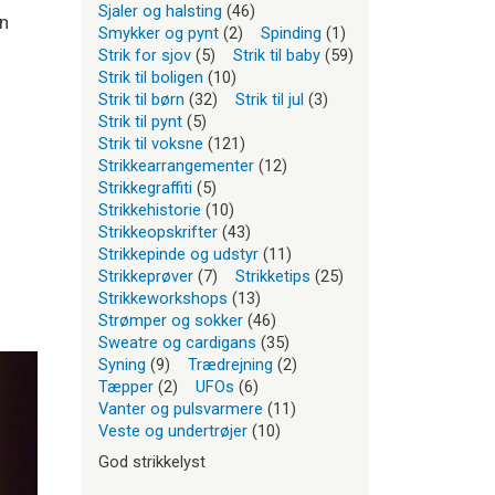
Sjaler og halsting
(46)
an
Smykker og pynt
(2)
Spinding
(1)
Strik for sjov
(5)
Strik til baby
(59)
Strik til boligen
(10)
Strik til børn
(32)
Strik til jul
(3)
Strik til pynt
(5)
Strik til voksne
(121)
Strikkearrangementer
(12)
Strikkegraffiti
(5)
Strikkehistorie
(10)
Strikkeopskrifter
(43)
Strikkepinde og udstyr
(11)
Strikkeprøver
(7)
Strikketips
(25)
Strikkeworkshops
(13)
Strømper og sokker
(46)
Sweatre og cardigans
(35)
Syning
(9)
Trædrejning
(2)
Tæpper
(2)
UFOs
(6)
Vanter og pulsvarmere
(11)
Veste og undertrøjer
(10)
God strikkelyst