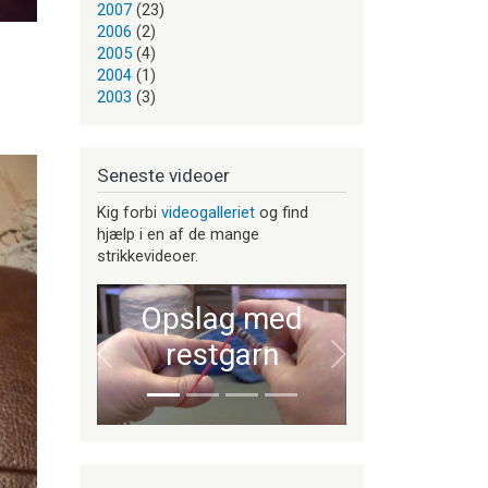
2007
(23)
2006
(2)
2005
(4)
2004
(1)
2003
(3)
Seneste videoer
Kig forbi
videogalleriet
og find
hjælp i en af de mange
strikkevideoer.
Opslag med
restgarn
Forrige
Næste