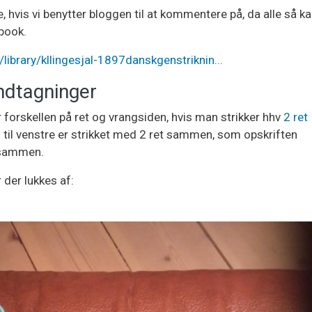
, hvis vi benytter bloggen til at kommentere på, da alle så k
book.
library/kllingesjal-1897danskgenstriknin...
indtagninger
er forskellen på ret og vrangsiden, hvis man strikker hhv
2 ret
n til venstre er strikket med 2 ret sammen, som opskriften
t sammen.
 der lukkes af: