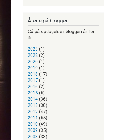
Årene på bloggen
Gå på opdagelse i bloggen år for
år
2023
(1)
2022
(2)
2020
(1)
2019
(1)
2018
(17)
2017
(1)
2016
(2)
2015
(5)
2014
(36)
2013
(30)
2012
(47)
2011
(55)
2010
(49)
2009
(35)
2008
(33)