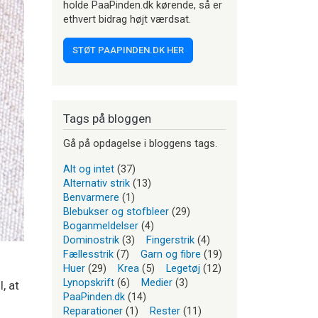
holde PaaPinden.dk kørende, så er
ethvert bidrag højt værdsat.
STØT PAAPINDEN.DK HER
Tags på bloggen
Gå på opdagelse i bloggens tags.
Alt og intet
(37)
Alternativ strik
(13)
Benvarmere
(1)
Blebukser og stofbleer
(29)
Boganmeldelser
(4)
Dominostrik
(3)
Fingerstrik
(4)
Fællesstrik
(7)
Garn og fibre
(19)
Huer
(29)
Krea
(5)
Legetøj
(12)
Lynopskrift
(6)
Medier
(3)
, at
PaaPinden.dk
(14)
Reparationer
(1)
Rester
(11)