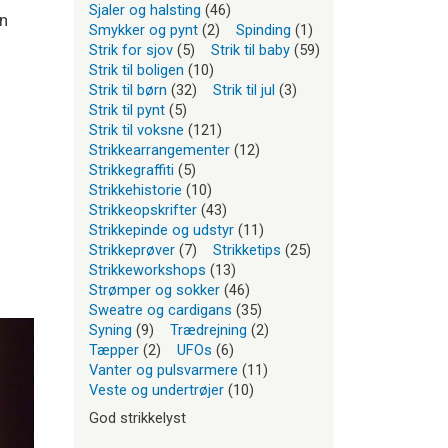
Sjaler og halsting
(46)
an
Smykker og pynt
(2)
Spinding
(1)
Strik for sjov
(5)
Strik til baby
(59)
Strik til boligen
(10)
Strik til børn
(32)
Strik til jul
(3)
Strik til pynt
(5)
Strik til voksne
(121)
Strikkearrangementer
(12)
Strikkegraffiti
(5)
Strikkehistorie
(10)
Strikkeopskrifter
(43)
Strikkepinde og udstyr
(11)
Strikkeprøver
(7)
Strikketips
(25)
Strikkeworkshops
(13)
Strømper og sokker
(46)
Sweatre og cardigans
(35)
Syning
(9)
Trædrejning
(2)
Tæpper
(2)
UFOs
(6)
Vanter og pulsvarmere
(11)
Veste og undertrøjer
(10)
God strikkelyst