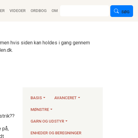
ion
Søg
ER
VIDEOER
ORDBOG
OM
SØG
n, men hvis siden kan holdes i gang gennem
en.dk.
BASIS
AVANCERET
MØNSTRE
strik??
Strikkeartikler
GARN OG UDSTYR
e på,
ENHEDER OG BEREGNINGER
dt