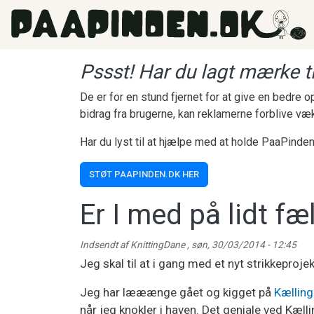
Gå til hovedindhold
Pssst! Har du lagt mærke ti
De er for en stund fjernet for at give en bedre
bidrag fra brugerne, kan reklamerne forblive væ
Har du lyst til at hjælpe med at holde PaaPinden
STØT PAAPINDEN.DK HER
Er I med på lidt fæ
Indsendt af
KnittingDane
,
søn, 30/03/2014 - 12:45
Jeg skal til at i gang med et nyt strikkeprojek
Jeg har lææænge gået og kigget på
Kælling
når jeg knokler i haven. Det geniale ved Kæl