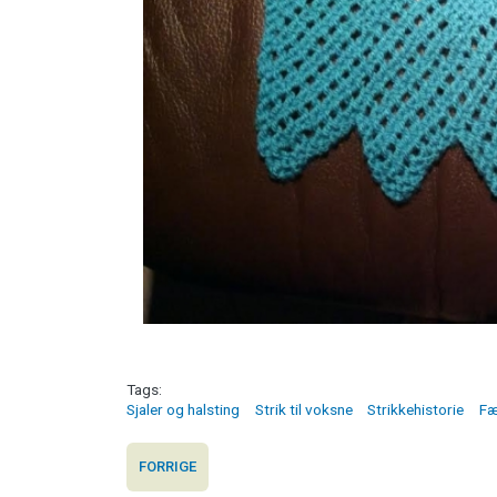
Tags
Sjaler og halsting
Strik til voksne
Strikkehistorie
Fæ
FORRIGE