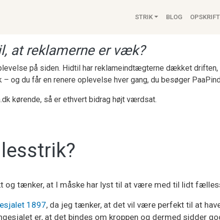
Main navigat
STRIK
BLOG
OPSKRIFT
l, at reklamerne er væk?
 oplevelse på siden. Hidtil har reklameindtægterne dækket drifte
k – og du får en renere oplevelse hver gang, du besøger PaaPind
.dk kørende, så er ethvert bidrag højt værdsat.
llesstrik?
t og tænker, at I måske har lyst til at være med til lidt fælles
esjalet 1897
, da jeg tænker, at det vil være perfekt til at hav
lingesjalet er, at det bindes om kroppen og dermed sidder go