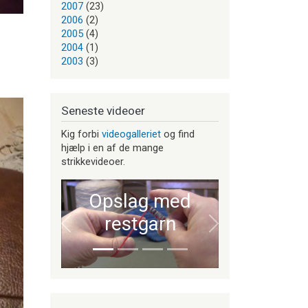
2007
(23)
2006
(2)
2005
(4)
2004
(1)
2003
(3)
Seneste videoer
Kig forbi
videogalleriet
og find
hjælp i en af de mange
strikkevideoer.
Opslag med
restgarn
Forrige
Næste