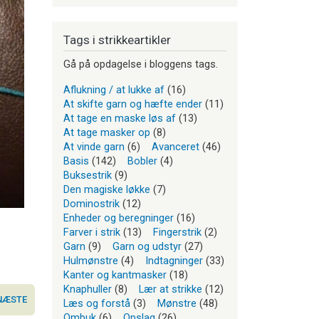
Tags i strikkeartikler
Gå på opdagelse i bloggens tags.
Aflukning / at lukke af
(16)
At skifte garn og hæfte ender
(11)
At tage en maske løs af
(13)
At tage masker op
(8)
At vinde garn
(6)
Avanceret
(46)
Basis
(142)
Bobler
(4)
Buksestrik
(9)
Den magiske løkke
(7)
Dominostrik
(12)
Enheder og beregninger
(16)
Farver i strik
(13)
Fingerstrik
(2)
Garn
(9)
Garn og udstyr
(27)
Hulmønstre
(4)
Indtagninger
(33)
Kanter og kantmasker
(18)
Knaphuller
(8)
Lær at strikke
(12)
NÆSTE
Læs og forstå
(3)
Mønstre
(48)
Ombuk
(6)
Opslag
(26)