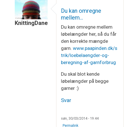
Du kan omregne
mellem…
KnittingDane
Du kan omregne mellem
Som svar til
Beregning af garnforbrug
af
Helle C
løbelængder her, så du får
den korrekte mængde
garn.
www.paapinden.dk/s
trik/loebelaengder-og-
beregning-af-garnforbrug
Du skal blot kende
løbelængder på begge
garner :)
Svar
søn, 30/03/2014 - 19:44
Permalink