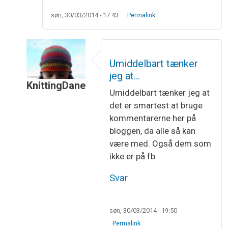
søn, 30/03/2014 - 17:43
Permalink
Umiddelbart tænker
jeg at…
KnittingDane
Umiddelbart tænker jeg at
Som svar til
Kællingesjal
af
Mai-Britt
det er smartest at bruge
kommentarerne her på
bloggen, da alle så kan
være med. Også dem som
ikke er på fb
Svar
søn, 30/03/2014 - 19:50
Permalink