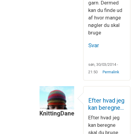
garn. Dermed
kan du finde ud
af hvor mange
nøgler du skal
bruge
Svar
søn, 30/03/2014 -
21:50
Permalink
Efter hvad jeg
kan beregne…
KnittingDane
Efter hvad jeg
Som svar til
Ja, det er nemt nok at re
kan beregne
skal du bruge