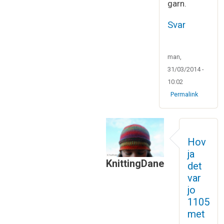
garn.
Svar
man,
31/03/2014 -
10:02
Permalink
Hov
ja
KnittingDane
det
Som svar til
Vi har vist begge
var
jo
1105
met