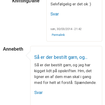
KnittingDane
Selvfølgelig er det ok :)
Som svar til
Har haft kig på det i flere…
af
Jette 
Svar
søn, 30/03/2014 - 21:42
Permalink
Annebeth
Så er der bestilt garn, og…
Så er der bestilt garn, og jeg har
kigget lidt på opskriften. Hm, det
ligner en af dem man skal i gang
med for helt at forstå. Spændende.
Svar