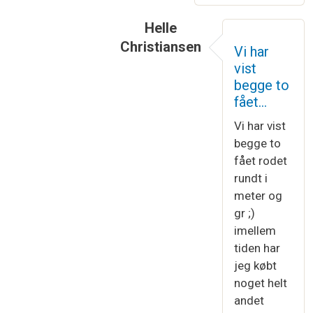
Helle
Christiansen
Vi har
Som svar til
Efter hvad jeg kan b
vist
begge to
fået…
Vi har vist
begge to
fået rodet
rundt i
meter og
gr ;)
imellem
tiden har
jeg købt
noget helt
andet