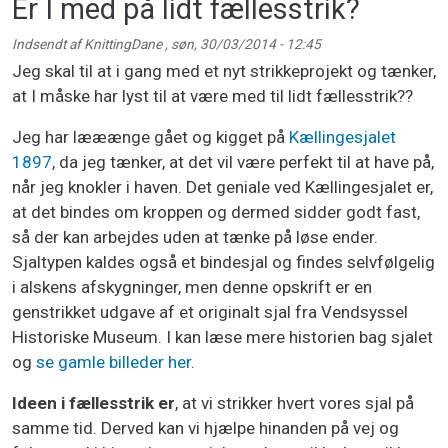
Er I med på lidt fællesstrik?
Indsendt af
KnittingDane
,
søn, 30/03/2014 - 12:45
Jeg skal til at i gang med et nyt strikkeprojekt og tænker,
at I måske har lyst til at være med til lidt fællesstrik??
Jeg har lææænge gået og kigget på
Kællingesjalet
1897
, da jeg tænker, at det vil være perfekt til at have på,
når jeg knokler i haven. Det geniale ved Kællingesjalet er,
at det bindes om kroppen og dermed sidder godt fast,
så der kan arbejdes uden at tænke på løse ender.
Sjaltypen kaldes også et bindesjal og findes selvfølgelig
i alskens afskygninger, men denne opskrift er en
genstrikket udgave af et originalt sjal fra Vendsyssel
Historiske Museum. I kan læse mere historien bag sjalet
og
se gamle billeder her
.
Ideen i fællesstrik er
, at vi strikker hvert vores sjal på
samme tid. Derved kan vi hjælpe hinanden på vej og