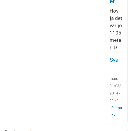
er…
Hov
ja det
var jo
1105
mete
r :D
Svar
man,
31/03/
2014 -
11:41
Perma
link