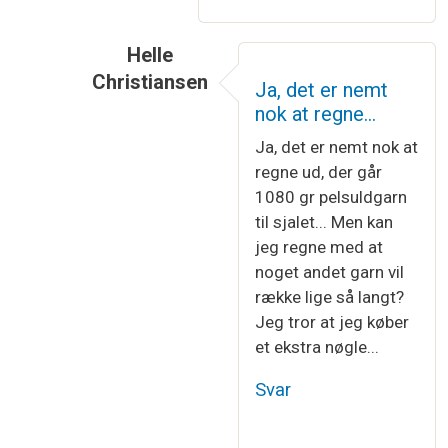
Helle
Christiansen
Ja, det er nemt
Som svar til
Du kan omregne mellem…
af
Kn
nok at regne…
Ja, det er nemt nok at
regne ud, der går
1080 gr pelsuldgarn
til sjalet... Men kan
jeg regne med at
noget andet garn vil
række lige så langt?
Jeg tror at jeg køber
et ekstra nøgle...
Svar