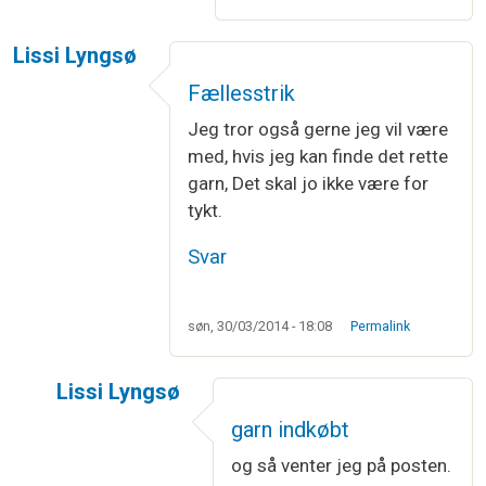
Lissi Lyngsø
Fællesstrik
Jeg tror også gerne jeg vil være
med, hvis jeg kan finde det rette
garn, Det skal jo ikke være for
tykt.
Svar
søn, 30/03/2014 - 18:08
Permalink
Lissi Lyngsø
Som svar til
Fællesstrik
af
Lissi Lyngsø
garn indkøbt
og så venter jeg på posten.