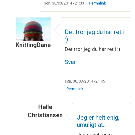
søn, 30/03/2014 - 21:33
Permalink
Det tror jeg du har ret i
:)
KnittingDane
Det tror jeg du har ret i :)
Som svar til
Så er der bestilt garn, og…
af
Annebe
Svar
søn, 30/03/2014 - 21:45
Permalink
Helle
Christiansen
Jeg er helt enig,
Som svar til
Det tror jeg du har ret i :)
af
Kni
umuligt at…
Jeg er helt enig,