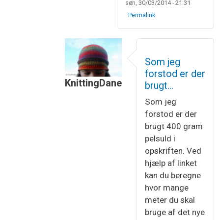
søn, 30/03/2014 - 21:31
Permalink
Som jeg
forstod er der
KnittingDane
brugt…
Som svar til
Ja, det er nemt nok at re
Som jeg
forstod er der
brugt 400 gram
pelsuld i
opskriften. Ved
hjælp af linket
kan du beregne
hvor mange
meter du skal
bruge af det nye