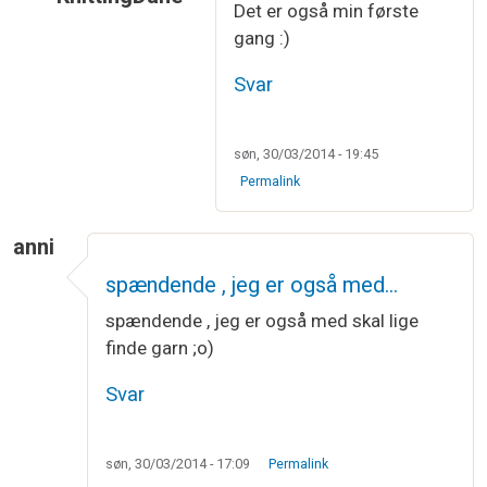
Det er også min første
Som svar til
Jeg vil rigtig gerne være…
af
Carina 
gang :)
Svar
søn, 30/03/2014 - 19:45
Permalink
anni
spændende , jeg er også med…
spændende , jeg er også med skal lige
finde garn ;o)
Svar
søn, 30/03/2014 - 17:09
Permalink